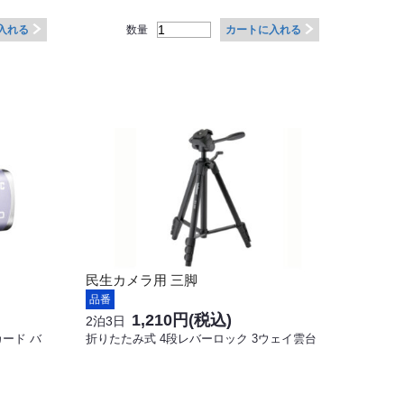
数量
入れる
カートに入れる
民生カメラ用 三脚
品番
1,210円
(税込)
2泊3日
カード バ
折りたたみ式 4段レバーロック 3ウェイ雲台