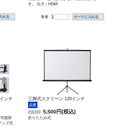
す。 出力：HDMI
数量
入れる
カートに入れる
0インチ
三脚式スクリーン 120インチ
品番
5,500円
(税込)
2泊3日
写可能部
折りたたみ式
ルアップ式