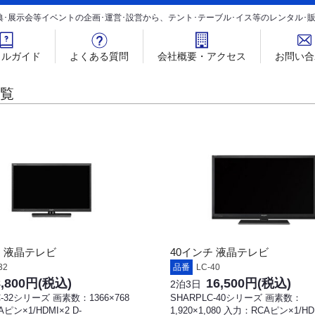
典･展示会等イベントの企画･運営･設営から、テント･テーブル･イス等のレンタル
タルガイド
よくある質問
会社概要・アクセス
お問い合
覧
チ 液晶テレビ
40インチ 液晶テレビ
32
品番
LC-40
8,800円
(税込)
16,500円
(税込)
2泊3日
C-32シリーズ 画素数：1366×768
SHARPLC-40シリーズ 画素数：
ピン×1/HDMI×2 D-
1,920×1,080 入力：RCAピン×1/HDM