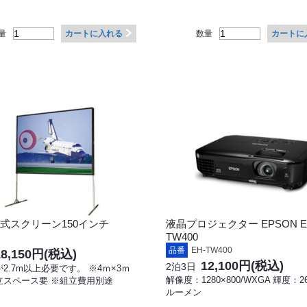
量
数量
カートに入れる
カートに
式スクリーン150インチ
液晶プロジェクター EPSON E
TW400
品番
EH-TW400
18,150円
(税込)
12,100円
(税込)
2泊3日
2.7m以上必要です。 ※4ｍ×3ｍ
解像度：1280×800/WXGA 輝度：26
立スペース要 ※組立費用別途
ルーメン