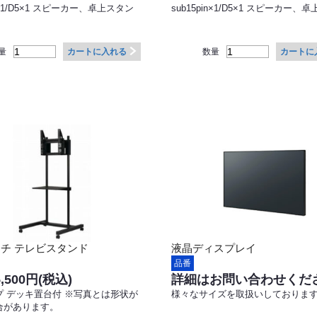
in×1/D5×1 スピーカー、卓上スタン
sub15pin×1/D5×1 スピーカー、
量
数量
カートに入れる
カートに
ンチ テレビスタンド
液晶ディスプレイ
品番
5,500円
(税込)
詳細はお問い合わせくだ
プ デッキ置台付 ※写真とは形状が
様々なサイズを取扱いしておりま
合があります。