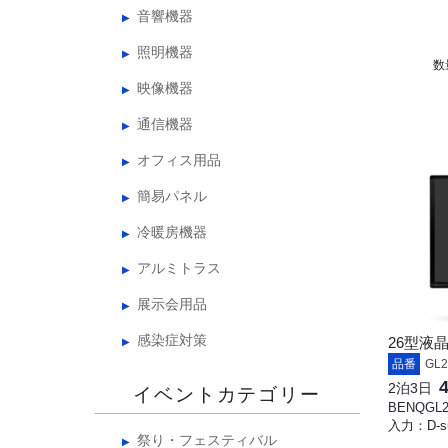
音響機器
照明機器
数
映像機器
通信機器
オフィス用品
簡易パネル
冷暖房機器
アルミトラス
展示会用品
感染症対策
26型液
品番
GL2
2泊3日
イベントカテゴリー
BENQGL2
入力：D-su
祭り・フェスティバル