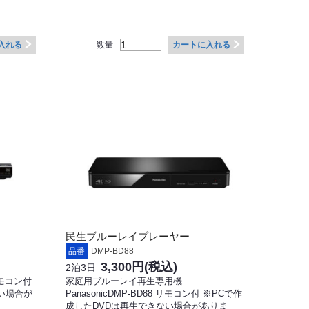
数量
入れる
カートに入れる
民生ブルーレイプレーヤー
品番
DMP-BD88
3,300円
(税込)
2泊3日
リモコン付
家庭用ブルーレイ再生専用機
い場合が
PanasonicDMP-BD88 リモコン付 ※PCで作
成したDVDは再生できない場合がありま