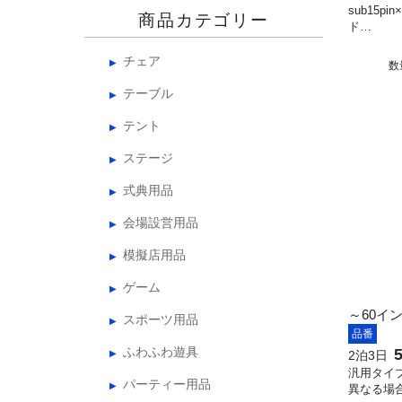
sub15p
商品カテゴリー
ド…
チェア
数
テーブル
テント
ステージ
式典用品
会場設営用品
模擬店用品
ゲーム
～60イ
スポーツ用品
品番
ふわふわ遊具
2泊3日
汎用タイ
パーティー用品
異なる場