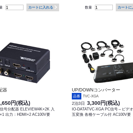
量
数量
カートに入れる
カートに
配器
UP/DOWNコンバーター
品番
TVC-XGA
1,650円
(税込)
3,300円
(税込)
2泊3日
信号分配器 ELEVIEW4K×2K 入
IO-DATATVC-XGA PC信号⇔ビ
×1 出力：HDMI×2 AC100V要
互変換 各種ケーブル付 AC100V要