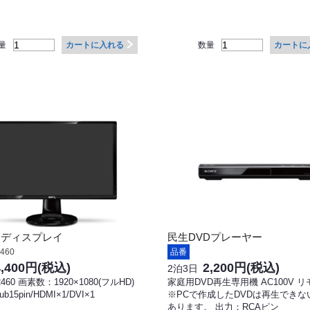
量
数量
カートに入れる
カートに
晶ディスプレイ
民生DVDプレーヤー
460
品番
4,400円
(税込)
2,200円
(税込)
2泊3日
460 画素数：1920×1080(フルHD)
家庭用DVD再生専用機 AC100V 
b15pin/HDMI×1/DVI×1
※PCで作成したDVDは再生できな
あります。 出力：RCAピン