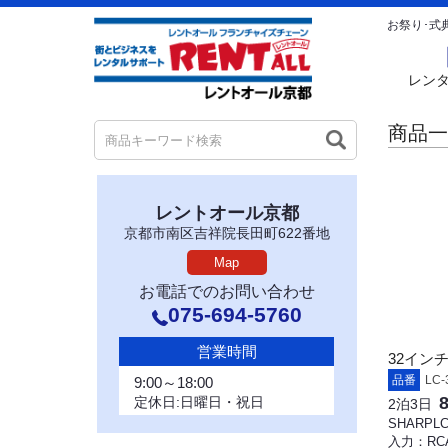
お祭り･式
レン
商品一
レントオール京都
京都市南区吉祥院長田町622番地
Map
お電話でのお問い合わせ
075-694-5760
営業時間
32イン
品番
LC-
9:00～18:00
定休日:日曜日・祝日
2泊3日
SHARPL
入力：RCA