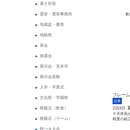
暑さ対策
選挙・選挙事務所
数
地蔵盆・夏祭
地鎮祭
茶会
抽選会
展示会・見本市
展示会装飾
入学・卒業式
フレーム
文化祭・学園祭
品番
模擬店（飲食）
2泊3日
※天井高が
模擬店（ゲーム）
程度の組
餅つき大会