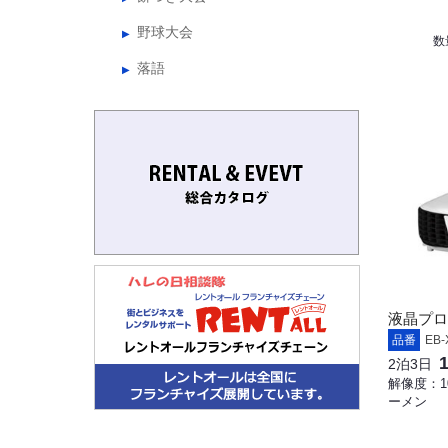
野球大会
数
落語
液晶プロジ
品番
EB-
2泊3日
解像度：10
ーメン