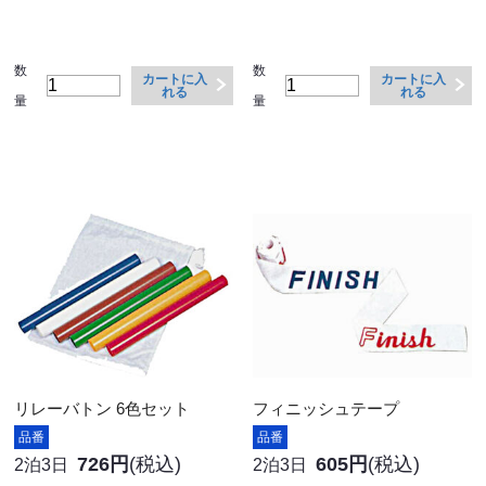
数
数
カートに入
カートに入
れる
れる
量
量
リレーバトン 6色セット
フィニッシュテープ
品番
品番
726円
(税込)
605円
(税込)
2泊3日
2泊3日