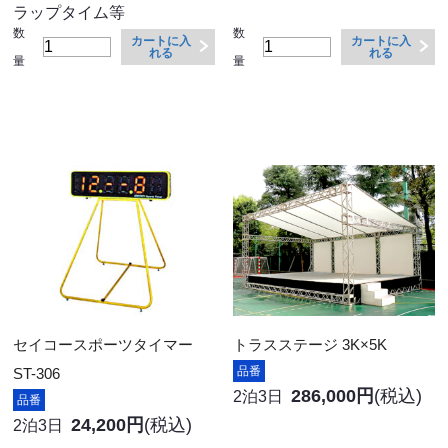
ラップタイム等
数
数
カートに入
カートに入
れる
れる
量
量
セイコースポーツタイマー
トラスステージ 3K×5K
品番
ST-306
286,000円
(税込)
2泊3日
品番
24,200円
(税込)
2泊3日