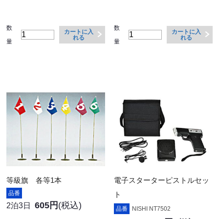
数
数
カートに入
カートに入
れる
れる
量
量
等級旗 各等1本
電子スターターピストルセッ
品番
ト
605円
(税込)
2泊3日
品番
NISHI NT7502