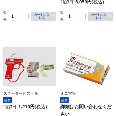
6,050円
(税込)
2泊3日
数
数
カートに入
カートに入
れる
れる
量
量
スターターピストル
ミニ雷管
品番
品番
1,210円
(税込)
詳細はお問い合わせくだ
2泊3日
さい