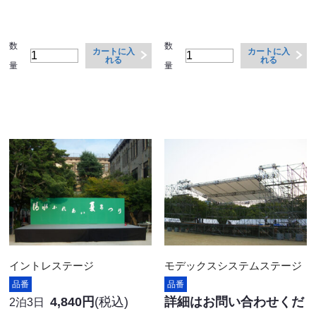
数
数
カートに入
カートに入
れる
れる
量
量
イントレステージ
モデックスシステムステージ
品番
品番
4,840円
(税込)
詳細はお問い合わせくだ
2泊3日