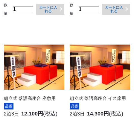
数
数
カートに入
カートに入
れる
れる
量
量
組立式 落語高座台 座敷用
組立式 落語高座台 イス席用
品番
品番
12,100円
(税込)
14,300円
(税込)
2泊3日
2泊3日