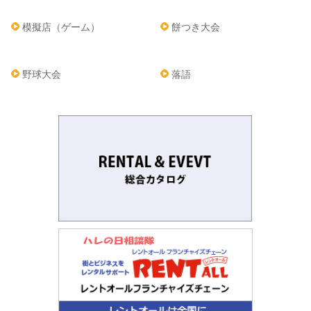
模擬店（ゲーム）
餅つき大会
野球大会
落語