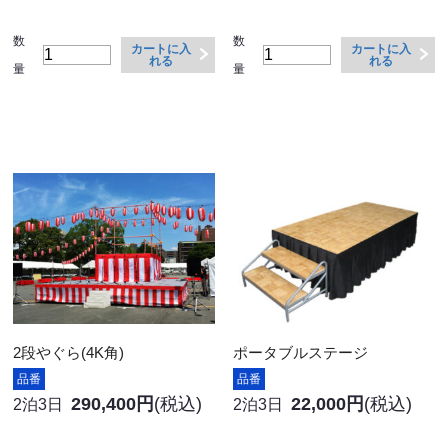
数
数
カートに入
カートに入
れる
れる
量
量
2段やぐら(4K角)
ポータブルステージ
品番
品番
290,400円
(税込)
22,000円
(税込)
2泊3日
2泊3日