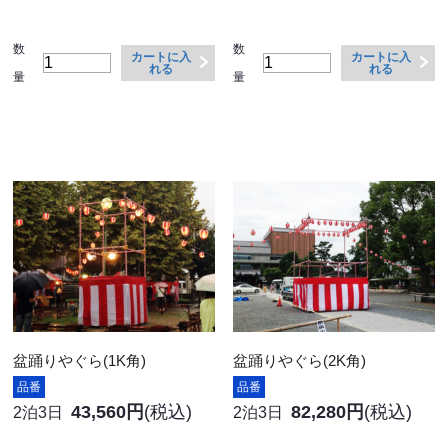
数
数
カートに入
カートに入
れる
れる
量
量
盆踊りやぐら(1K角)
盆踊りやぐら(2K角)
品番
品番
43,560円
(税込)
82,280円
(税込)
2泊3日
2泊3日