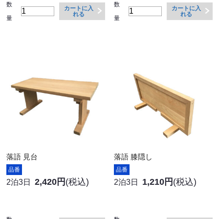
数
数
カートに入
カートに入
れる
れる
量
量
落語 見台
落語 膝隠し
品番
品番
2,420円
(税込)
1,210円
(税込)
2泊3日
2泊3日