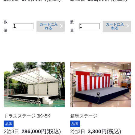
数
数
カートに入
カートに入
れる
れる
量
量
トラスステージ 3K×5K
箱馬ステージ
品番
品番
286,000円
(税込)
3,300円
(税込)
2泊3日
2泊3日