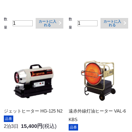
数
数
カートに入
カートに入
れる
れる
量
量
ジェットヒーター HG-125 N2
遠赤外線灯油ヒーター VAL-6
品番
KBS
15,400円
(税込)
2泊3日
品番