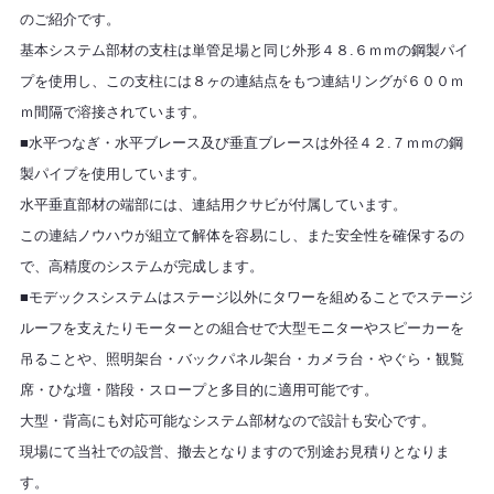
のご紹介です。
基本システム部材の支柱は単管足場と同じ外形４８.６ｍｍの鋼製パイ
プを使用し、この支柱には８ヶの連結点をもつ連結リングが６００ｍ
ｍ間隔で溶接されています。
■水平つなぎ・水平ブレース及び垂直ブレースは外径４２.７ｍｍの鋼
製パイプを使用しています。
水平垂直部材の端部には、連結用クサビが付属しています。
この連結ノウハウが組立て解体を容易にし、また安全性を確保するの
で、高精度のシステムが完成します。
■モデックスシステムはステージ以外にタワーを組めることでステージ
ルーフを支えたりモーターとの組合せで大型モニターやスピーカーを
吊ることや、照明架台・バックパネル架台・カメラ台・やぐら・観覧
席・ひな壇・階段・スロープと多目的に適用可能です。
大型・背高にも対応可能なシステム部材なので設計も安心です。
現場にて当社での設営、撤去となりますので別途お見積りとなりま
す。