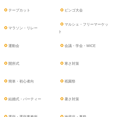
テープカット
ビンゴ大会
マルシェ・フリーマーケッ
マラソン・リレー
ト
運動会
会議・学会・MICE
開所式
寒さ対策
簡単・初心者向
祇園祭
結婚式・パーティー
暑さ対策
選挙・選挙事務所
地蔵盆・夏祭