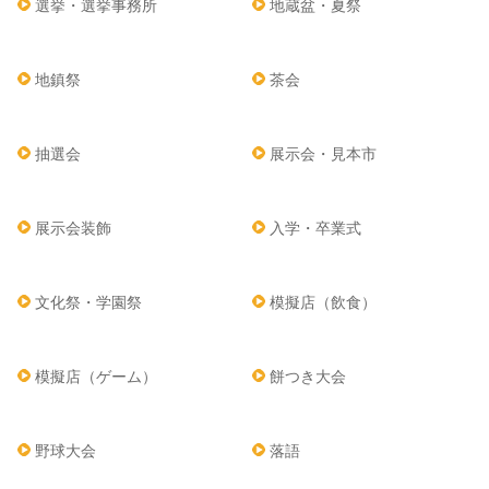
選挙・選挙事務所
地蔵盆・夏祭
地鎮祭
茶会
抽選会
展示会・見本市
展示会装飾
入学・卒業式
文化祭・学園祭
模擬店（飲食）
模擬店（ゲーム）
餅つき大会
野球大会
落語