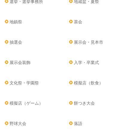
選挙・選挙事務所
地蔵盆・夏祭
地鎮祭
茶会
抽選会
展示会・見本市
展示会装飾
入学・卒業式
文化祭・学園祭
模擬店（飲食）
模擬店（ゲーム）
餅つき大会
野球大会
落語