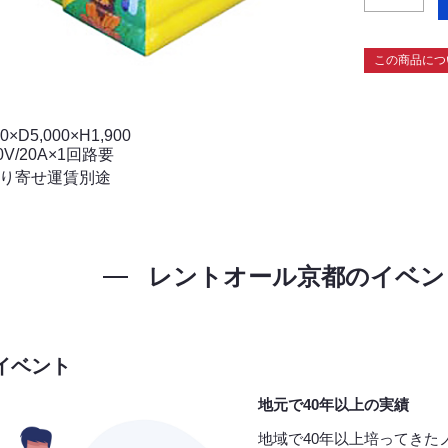
この商品につ
0×D5,000×H1,900
0V/20A×1回路要
取り寄せ運賃別途
レントオール京都の
イベン
イベント
地元で40年以上の実績
地域で40年以上培ってきた