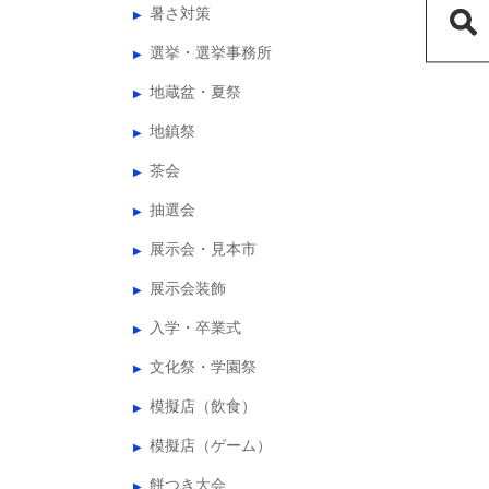
暑さ対策
選挙・選挙事務所
地蔵盆・夏祭
地鎮祭
茶会
抽選会
展示会・見本市
展示会装飾
入学・卒業式
文化祭・学園祭
模擬店（飲食）
模擬店（ゲーム）
餅つき大会