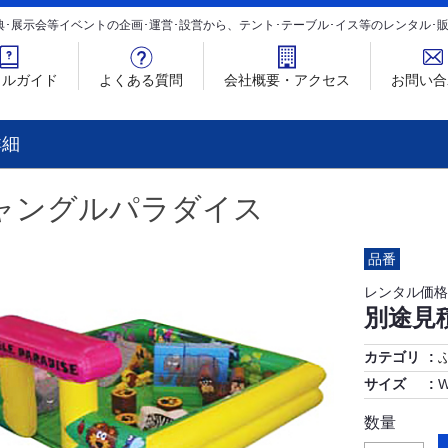
典･展示会等イベントの企画･運営･設営から、テント･テーブル･イス等のレンタル
タルガイド
よくある質問
会社概要・アクセス
お問い合
詳細
ャングルパラダイス
品番
レンタル価格
別途見
カテゴリ
サイズ
W
数量