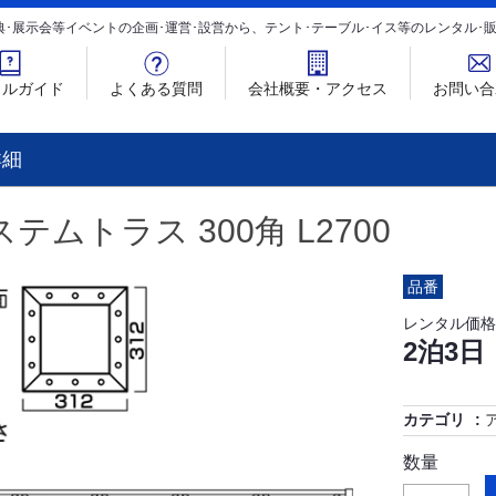
典･展示会等イベントの企画･運営･設営から、テント･テーブル･イス等のレンタル
タルガイド
よくある質問
会社概要・アクセス
お問い合
詳細
テムトラス 300角 L2700
品番
レンタル価格
2泊3日
カテゴリ
数量