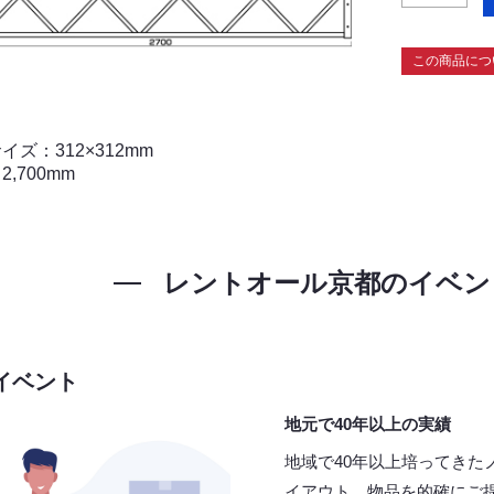
この商品につ
イズ：312×312mm
,700mm
レントオール京都の
イベン
イベント
地元で40年以上の実績
地域で40年以上培ってきた
イアウト、物品を的確にご