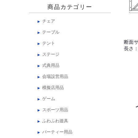
商品カテゴリー
チェア
テーブル
断面サ
テント
長さ：2
ステージ
式典用品
会場設営用品
模擬店用品
ゲーム
スポーツ用品
ふわふわ遊具
パーティー用品