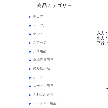
商品カテゴリー
チェア
テーブル
入力：1
テント
出力：
ステージ
平行
式典用品
会場設営用品
模擬店用品
ゲーム
スポーツ用品
ふわふわ遊具
パーティー用品