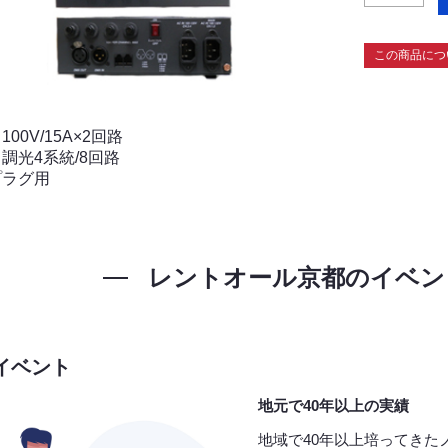
この商品につ
00V/15A×2回路
調光4系統/8回路
プラグ用
レントオール京都の
イベン
イベント
地元で40年以上の実績
地域で40年以上培ってきた