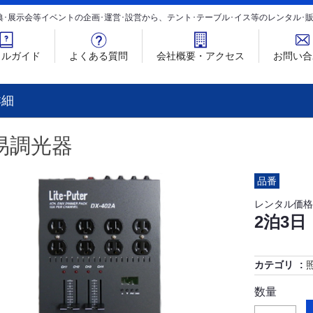
典･展示会等イベントの企画･運営･設営から、テント･テーブル･イス等のレンタル
タルガイド
よくある質問
会社概要・アクセス
お問い合
詳細
易調光器
品番
レンタル価格
2泊3日
カテゴリ
数量