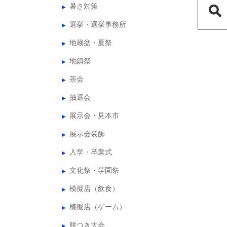
暑さ対策
選挙・選挙事務所
地蔵盆・夏祭
地鎮祭
茶会
抽選会
展示会・見本市
展示会装飾
入学・卒業式
文化祭・学園祭
模擬店（飲食）
模擬店（ゲーム）
餅つき大会