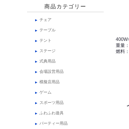
商品カテゴリー
チェア
テーブル
400
テント
重量：2
ステージ
燃料：
式典用品
会場設営用品
模擬店用品
ゲーム
スポーツ用品
ふわふわ遊具
パーティー用品