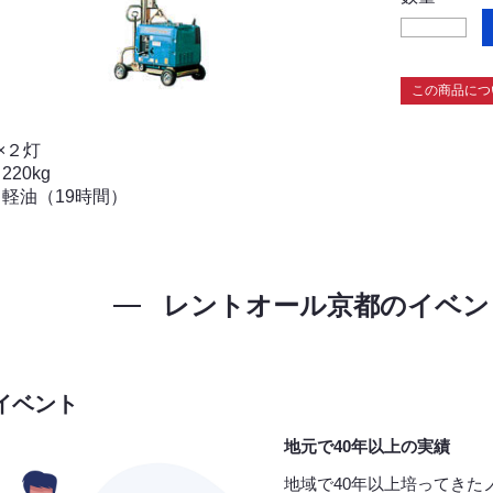
この商品につ
W×２灯
20kg
軽油（19時間）
レントオール京都の
イベン
イベント
地元で40年以上の実績
地域で40年以上培ってきた