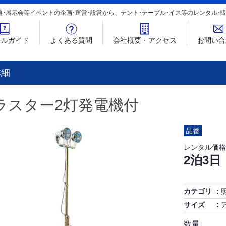
典･展示会等イベントの企画･運営･設営から、テント･テーブル･イス等のレンタル
タルガイド
よくある質問
会社概要・アクセス
お問い合
詳細
ラスター2灯発電機付
品番
レンタル価格
2泊3日
カテゴリ
サイズ
数量