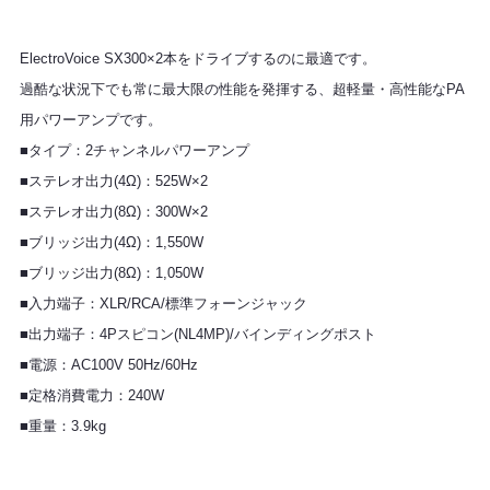
ElectroVoice SX300×2本をドライブするのに最適です。
過酷な状況下でも常に最大限の性能を発揮する、超軽量・高性能なPA
用パワーアンプです。
■タイプ：2チャンネルパワーアンプ
■ステレオ出力(4Ω)：525W×2
■ステレオ出力(8Ω)：300W×2
■ブリッジ出力(4Ω)：1,550W
■ブリッジ出力(8Ω)：1,050W
■入力端子：XLR/RCA/標準フォーンジャック
■出力端子：4Pスピコン(NL4MP)/バインディングポスト
■電源：AC100V 50Hz/60Hz
■定格消費電力：240W
■重量：3.9kg