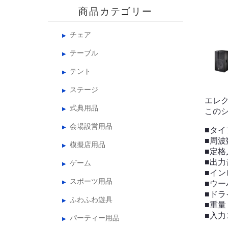
商品カテゴリー
チェア
テーブル
テント
ステージ
エレク
式典用品
この
会場設営用品
■タイ
■周波
模擬店用品
■定格
■出力
ゲーム
■イン
スポーツ用品
■ウー
■ドラ
ふわふわ遊具
■重量：
■入力
パーティー用品