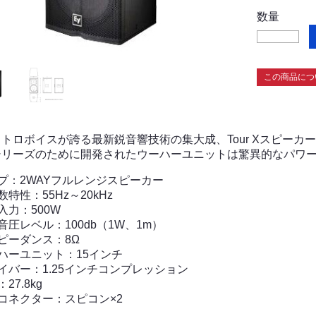
数量
この商品につ
トロボイスが誇る最新鋭音響技術の集大成、Tour Xスピーカ
シリーズのために開発されたウーハーユニットは驚異的なパワ
プ：2WAYフルレンジスピーカー
数特性：55Hz～20kHz
入力：500W
音圧レベル：100db（1W、1m）
ピーダンス：8Ω
ハーユニット：15インチ
イバー：1.25インチコンプレッション
27.8kg
コネクター：スピコン×2