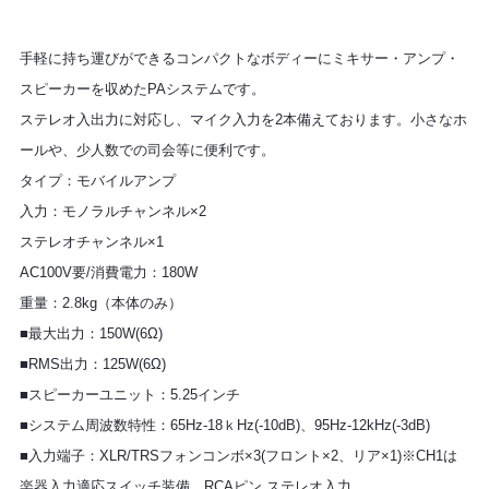
手軽に持ち運びができるコンパクトなボディーにミキサー・アンプ・
スピーカーを収めたPAシステムです。
ステレオ入出力に対応し、マイク入力を2本備えております。小さなホ
ールや、少人数での司会等に便利です。
タイプ：モバイルアンプ
入力：モノラルチャンネル×2
ステレオチャンネル×1
AC100V要/消費電力：180W
重量：2.8kg（本体のみ）
■最大出力：150W(6Ω)
■RMS出力：125W(6Ω)
■スピーカーユニット：5.25インチ
■システム周波数特性：65Hz-18ｋHz(-10dB)、95Hz-12kHz(-3dB)
■入力端子：XLR/TRSフォンコンボ×3(フロント×2、リア×1)※CH1は
楽器入力適応スイッチ装備、RCAピン ステレオ入力