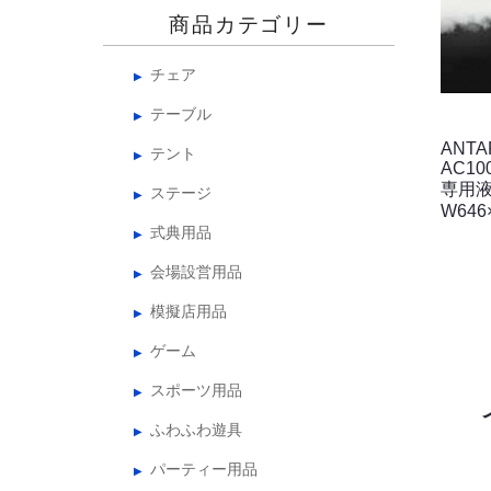
商品カテゴリー
チェア
テーブル
ANTA
テント
AC10
専用液
ステージ
W646
式典用品
会場設営用品
模擬店用品
ゲーム
スポーツ用品
ふわふわ遊具
パーティー用品