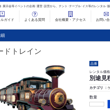
典･展示会等イベントの企画･運営･設営から、テント･テーブル･イス等のレンタル
タルガイド
よくある質問
会社概要・アクセス
お問い合
詳細
ードトレイン
品番
レンタル価格
別途見
カテゴリ
数量