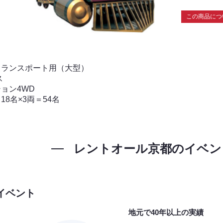
この商品につ
トランスポート用（大型）
ス
ョン4WD
18名×3両＝54名
レントオール京都の
イベン
イベント
地元で40年以上の実績