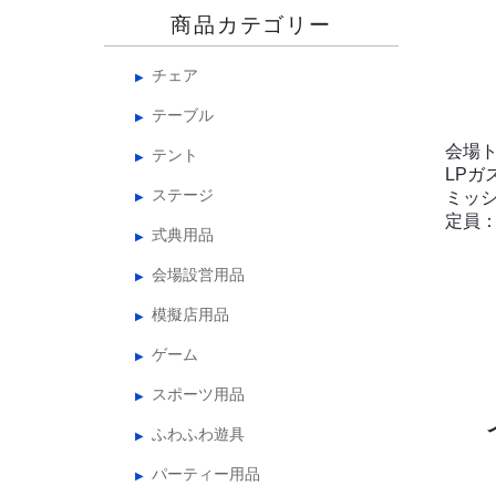
商品カテゴリー
チェア
テーブル
会場
テント
LPガ
ステージ
ミッシ
定員：
式典用品
会場設営用品
模擬店用品
ゲーム
スポーツ用品
ふわふわ遊具
パーティー用品