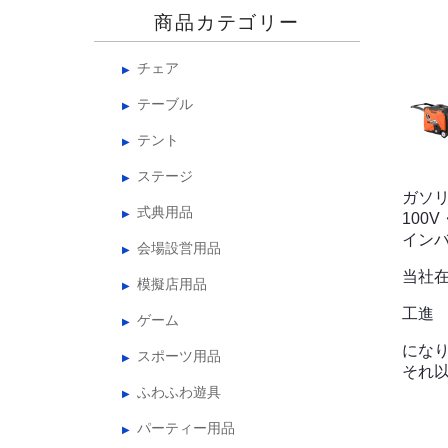
商品カテゴリー
チェア
テーブル
テント
ステージ
ガソリ
式典用品
100V
イン
会場設営用品
当社
模擬店用品
工進 G
ゲーム
にな
スポーツ用品
それ
ふわふわ遊具
パーティー用品