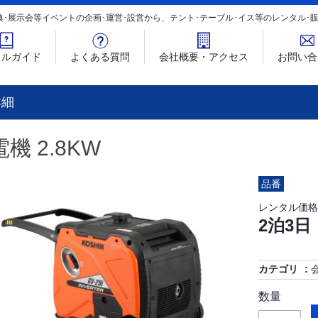
典･展示会等イベントの企画･運営･設営から、テント･テーブル･イス等のレンタル
タルガイド
よくある質問
会社概要・アクセス
お問い合
詳細
機 2.8KW
品番
レンタル価格
2泊3日
カテゴリ
数量