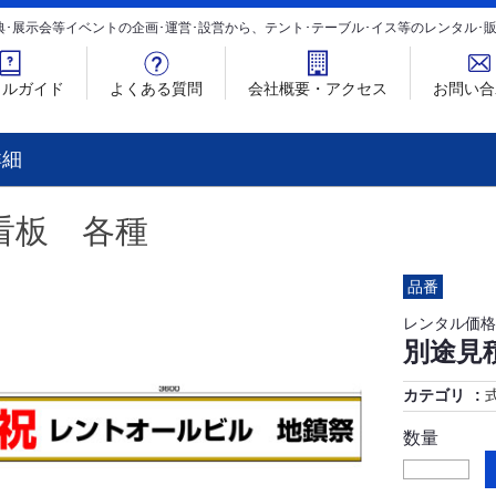
典･展示会等イベントの企画･運営･設営から、テント･テーブル･イス等のレンタル
タルガイド
よくある質問
会社概要・アクセス
お問い合
詳細
看板 各種
品番
レンタル価格
別途見
カテゴリ
数量