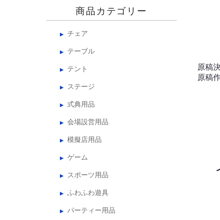
商品カテゴリー
チェア
テーブル
原稿
テント
原稿
ステージ
式典用品
会場設営用品
模擬店用品
ゲーム
スポーツ用品
ふわふわ遊具
パーティー用品