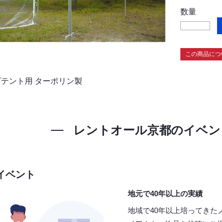
数量
この商品につ
テント用 ターポリン製
レントオール京都の
イベン
イベント
地元で40年以上の実績
地域で40年以上培ってきた