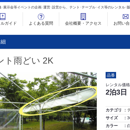
典･展示会等イベントの企画･運営･設営から、テント･テーブル･イス等のレンタル
タルガイド
よくある質問
会社概要・アクセス
お問い合
詳細
ント雨どい 2K
品番
レンタル価格
2泊3日
カテゴリ
サイズ
3
カラー