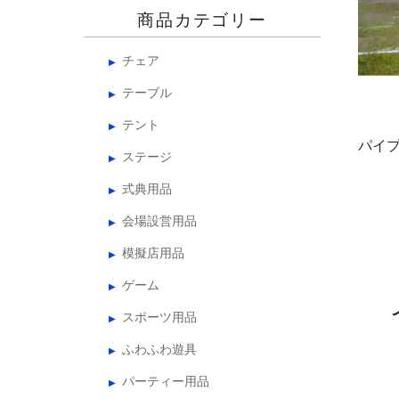
商品カテゴリー
チェア
テーブル
テント
パイプ
ステージ
式典用品
会場設営用品
模擬店用品
ゲーム
スポーツ用品
ふわふわ遊具
パーティー用品