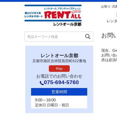
お祭り･式
レン
お問
現在、G
お問い合
レントオール京都
赤は必須
京都市南区吉祥院長田町622番地
Map
お電話でのお問い合わせ
075-694-5760
営業時間
9:00～18:00
定休日:日曜日・祝日