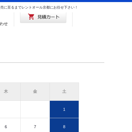
･販売に至るまでレントオール京都にお任せ下さい！
わせ
木
金
土
1
6
7
8